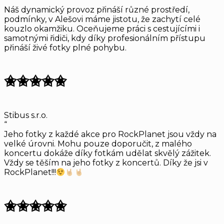
“
Náš dynamický provoz přináší různé prostředí,
podmínky, v Alešovi máme jistotu, že zachytí celé
kouzlo okamžiku. Oceňujeme práci s cestujícími i
samotnými řidiči, kdy díky profesionálním přístupu
přináší živé fotky plné pohybu.
✬✬✬✬✬
Stibus s.r.o.
“
Jeho fotky z každé akce pro RockPlanet jsou vždy na
velké úrovni. Mohu pouze doporučit, z malého
koncertu dokáže díky fotkám udělat skvělý zážitek.
Vždy se těším na jeho fotky z koncertů. Díky že jsi v
RockPlanet!!!
✬✬✬✬✬